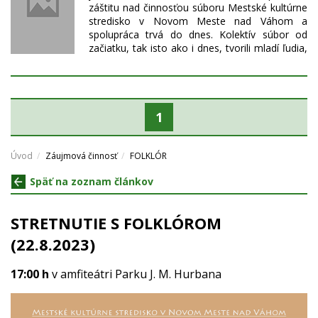
záštitu nad činnosťou súboru Mestské kultúrne
stredisko v Novom Meste nad Váhom a
spolupráca trvá do dnes. Kolektív súbor od
začiatku, tak isto ako i dnes, tvorili mladí ľudia,
ktorým ľudové umenie prirástlo k srdcu. A
nielen to tanečné. Dnes tvorí základ súboru asi
25mladých ľudí, prevažne študentov. Postupne
sa začali robiť prvé etnografické výskumy
tancov, piesní a ľudových zvykov z okolia
1
Nového Mesta, čo výrazne ovplyvnilo repertoár
Otavy. Ten v súčasnosti tvoria tance a piesne z
okolitých dedín : Bošáca, Moravské Lieskové,
Úvod
Záujmová činnosť
FOLKLÓR
Podolie, Kostolné, Lubina ale taktiež z regiónov
Späť na zoznam článkov
Myjava, Šariš, Terchová a Zemplín. S
rozširujúcim sa repertoárom pribúdali aj nové
kroje a aktivity súboru. Tlieskali nám diváci na
STRETNUTIE S FOLKLÓROM
festivaloch na Slovensku, ale i v Čechách, v
Maďarsku a v Tunise. V roku 2003 sme v
(22.8.2023)
spolupráci s...
17:00 h
v amfiteátri Parku J. M. Hurbana