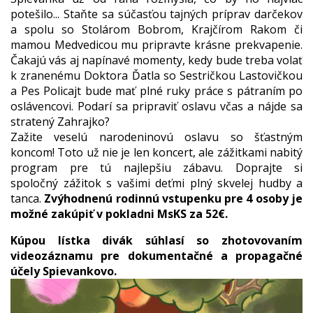
potešilo... Staňte sa súčasťou tajných príprav darčekov
a spolu so Stolárom Bobrom, Krajčírom Rakom či
mamou Medvedicou mu pripravte krásne prekvapenie.
Čakajú vás aj napínavé momenty, kedy bude treba volať
k zranenému Doktora Ďatla so Sestričkou Lastovičkou
a Pes Policajt bude mať plné ruky práce s pátraním po
oslávencovi. Podarí sa pripraviť oslavu včas a nájde sa
stratený Zahrajko?
Zažite veselú narodeninovú oslavu so šťastným
koncom! Toto už nie je len koncert, ale zážitkami nabitý
program pre tú najlepšiu zábavu. Doprajte si
spoločný zážitok s vašimi deťmi plný skvelej hudby a
tanca.
Zvýhodnenú rodinnú vstupenku pre 4 osoby je
možné zakúpiť v pokladni MsKS za 52€.
Kúpou lístka divák súhlasí so zhotovovaním
videozáznamu pre dokumentačné a propagačné
účely Spievankovo.