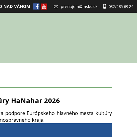
O NAD VÁHOM
prenajom@msks.sk
032/285 69 24
túry HaNahar 2026
aka podpore Európskeho hlavného mesta kultúry
amosprávneho kraja.