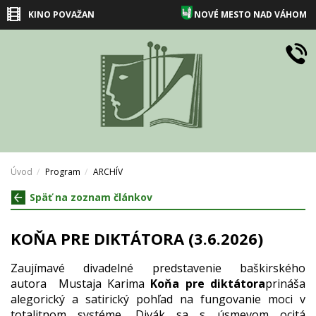
KINO POVAŽAN
NOVÉ MESTO NAD VÁHOM
Úvod
Program
ARCHÍV
Späť na zoznam článkov
KOŇA PRE DIKTÁTORA (3.6.2026)
Zaujímavé divadelné predstavenie baškirského
autora Mustaja Karima
Koňa pre diktátora
prináša
alegorický a satirický pohľad na fungovanie moci v
totalitnom systéme. Divák sa s úsmevom ocitá