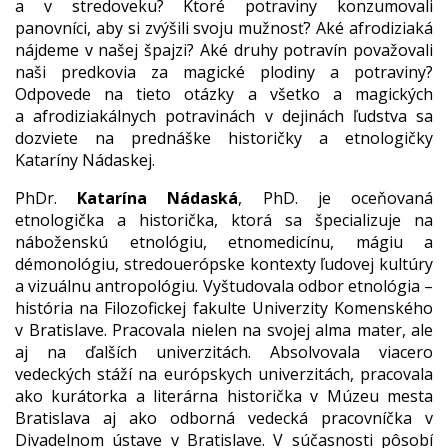
a v stredoveku? Ktoré potraviny konzumovali
panovníci, aby si zvýšili svoju mužnosť? Aké afrodiziaká
nájdeme v našej špajzi? Aké druhy potravín považovali
naši predkovia za magické plodiny a potraviny?
Odpovede na tieto otázky a všetko a magických
a afrodiziakálnych potravinách v dejinách ľudstva sa
dozviete na prednáške historičky a etnologičky
Kataríny Nádaskej.
PhDr.
Katarína Nádaská
, PhD. je oceňovaná
etnologička a historička, ktorá sa špecializuje na
náboženskú etnológiu, etnomedicínu, mágiu a
démonológiu, stredouerópske kontexty ľudovej kultúry
a vizuálnu antropológiu. Vyštudovala odbor etnológia –
história na Filozofickej fakulte Univerzity Komenského
v Bratislave. Pracovala nielen na svojej alma mater, ale
aj na ďalších univerzitách. Absolvovala viacero
vedeckých stáží na európskych univerzitách, pracovala
ako kurátorka a literárna historička v Múzeu mesta
Bratislava aj ako odborná vedecká pracovníčka v
Divadelnom ústave v Bratislave. V súčasnosti pôsobí