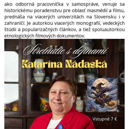
ako odborná pracovníčka v samospráve, venuje sa
historickému poradenstvu pre oblasť masmédií a filmu,
prednáša na viacerých univerzitách na Slovensku i v
zahraničí. Je autorkou viacerých monografií, vedeckých
štúdií a popularizačných článkov, a tiež spoluautorkou
etnologických filmových dokumentov.