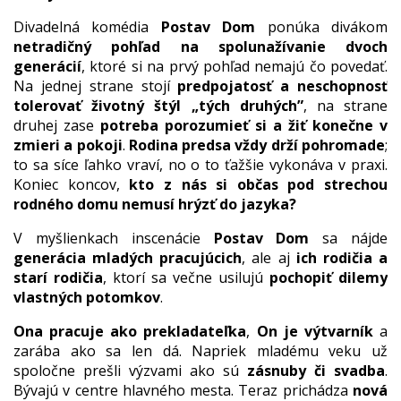
Divadelná komédia
Postav Dom
ponúka divákom
netradičný pohľad na spolunažívanie dvoch
generácií
, ktoré si na prvý pohľad nemajú čo povedať.
Na jednej strane stojí
predpojatosť a neschopnosť
tolerovať životný štýl „tých druhých”
, na strane
druhej zase
potreba porozumieť si a žiť konečne v
zmieri a pokoji
.
Rodina predsa vždy drží pohromade
;
to sa síce ľahko vraví, no o to ťažšie vykonáva v praxi.
Koniec koncov,
kto z nás si občas pod strechou
rodného domu nemusí hrýzť do jazyka?
V myšlienkach inscenácie
Postav Dom
sa nájde
generácia mladých pracujúcich
, ale aj
ich rodičia a
starí rodičia
, ktorí sa večne usilujú
pochopiť dilemy
vlastných potomkov
.
Ona pracuje ako prekladateľka
,
On je výtvarník
a
zarába ako sa len dá. Napriek mladému veku už
spoločne prešli výzvami ako sú
zásnuby či svadba
.
Bývajú v centre hlavného mesta. Teraz prichádza
nová