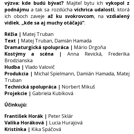
výzva: kde budú bývať?
Majiteľ bytu ich
vykopol z
podnájmu
a tak sa rozdúcha
víchrica udalostí
, ktorá
ich oboch zaveje
až ku svokrovcom
, na
vzdialený
vidiek
,
„kde sa aj muchy otáčajú“
.
Réžia |
Matej Truban
Text |
Matej Truban, Damián Hamada
Dramaturgická spolupráca |
Mário Drgoňa
Kostýmy a scéna |
Anna Revická, Frederika
Brodzianska
Hudba |
Vlado Valovič
Produkcia |
Michal Spielmann, Damián Hamada, Matej
Truban
Technická spolupráca |
Norbert Mikuš
Projekcie |
Gabriela Kubíková
Účinkujú:
František Horák |
Peter Sklár
Valika Horáková |
Lucia Hurajová
Kristínka |
Kika Spáčová