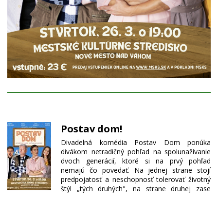
Postav dom!
Divadelná komédia Postav Dom ponúka
divákom netradičný pohľad na spolunažívanie
dvoch generácií, ktoré si na prvý pohľad
nemajú čo povedať. Na jednej strane stojí
predpojatosť a neschopnosť tolerovať životný
štýl „tých druhých", na strane druhej zase
potreba porozumieť si a žiť konečne v zmieri a
pokoji. Rodina predsa vždy drží pohromade; to
sa síce ľahko vraví, no o to ťažšie vykonáva v