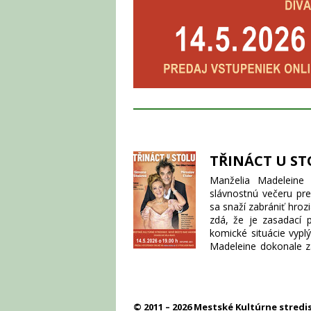
TŘINÁCT U S
Manželia Madeleine 
slávnostnú večeru pre
sa snaží zabrániť hroz
zdá, že je zasadací 
komické situácie vypl
Madeleine dokonale za
alebo skončí katastro
Paríži, v Ríme, a po c
V hlavných úlohách sa
Gravey. V jednej z úlo
© 2011 – 2026 Mestské Kultúrne stred