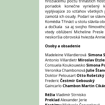
hroziacemu počtu trinástich hostí
poriadok konečne vyriešený k
vyplývajúce zo vzťahov všetkých
zamotá ich osudy. Podarí se slávn
Komédia Třináct u stolu slávila ob
a dočkala sa aj svojho filmového
vtedy obľúbení Micheline Presle
neskoršia obrovská hviezda Annie
Osoby a obsadenie
Madeleine Villardierová
Simona 
Antonio Villardietr
Miroslav Etzle
Consuela Koukouwsko
Simona Po
Veronika Chambonová
Julie Štan
Doktor Pelousart
Otto Rošetzký
Frederic
Čestmír Gebouský
Gaincarlo
Chambon Martin Cikán 
Réžia
Vladimír Strnisko
Preklad
Alexander Jerie