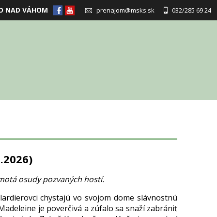
O NAD VÁHOM
prenajom@msks.sk
032/285 69 24
.2026)
motá osudy pozvaných hostí.
lardierovci chystajú vo svojom dome slávnostnú
adeleine je poverčivá a zúfalo sa snaží zabrániť