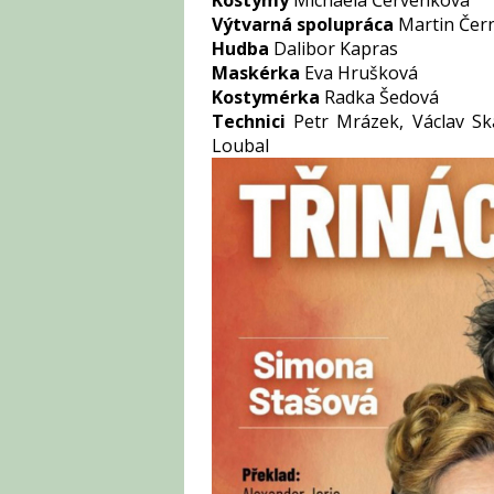
Kostýmy
Michaela Červenková
Výtvarná spolupráca
Martin Čer
Hudba
Dalibor Kapras
Maskérka
Eva Hrušková
Kostymérka
Radka Šedová
Technici
Petr Mrázek, Václav Sk
Loubal