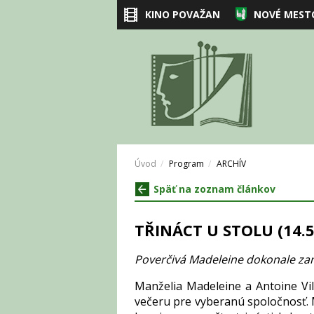
KINO POVAŽAN
NOVÉ MEST
Úvod
Program
ARCHÍV
Späť na zoznam článkov
TŘINÁCT U STOLU (14.5
Poverčivá Madeleine dokonale za
Manželia Madeleine a Antoine Vil
večeru pre vyberanú spoločnosť. M