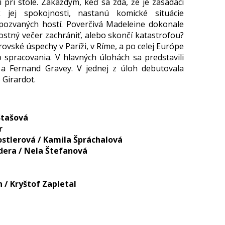
 pri stole. Zakaždým, keď sa zdá, že je zasadací
 jej spokojnosti, nastanú komické situácie
 pozvaných hostí. Poverčivá Madeleine dokonale
ostný večer zachrániť, alebo skončí katastrofou?
rovské úspechy v Paríži, v Ríme, a po celej Európe
 spracovania. V hlavných úlohách sa predstavili
 a Fernand Gravey. V jednej z úloh debutovala
 Girardot.
Stašová
r
stlerová / Kamila Špráchalová
dera / Nela Štefanová
/ Kryštof Zapletal