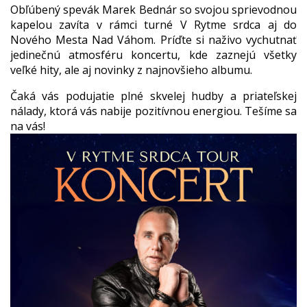
Obľúbený spevák Marek Bednár so svojou sprievodnou
kapelou zavíta v rámci turné V Rytme srdca aj do
Nového Mesta Nad Váhom. Príďte si naživo vychutnať
jedinečnú atmosféru koncertu, kde zaznejú všetky
veľké hity, ale aj novinky z najnovšieho albumu.
Čaká vás podujatie plné skvelej hudby a priateľskej
nálady, ktorá vás nabije pozitívnou energiou. Tešíme sa
na vás!