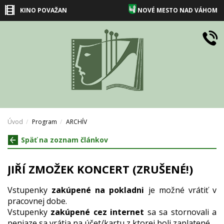
KINO POVAŽAN
NOVÉ MESTO NAD VÁHOM
Úvod
Program
ARCHÍV
Späť na zoznam článkov
JIŘÍ ZMOŽEK KONCERT (ZRUŠENÉ!)
Vstupenky
zakúpené na pokladni
je možné vrátiť v
pracovnej dobe.
Vstupenky
zakúpené cez internet
sa sa stornovali a
peniaze sa vrátia na účet/kartu z ktorej boli zaplatené.