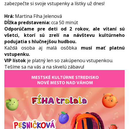
zabezpečte si svoje vstupenky a lístky už dnes!
Hrá:
Martina Fíha Jelenová
Dĺžka predstavenia:
cca 50 minút
Odporúčame pre deti od 2 rokov, ale vítaní sú
všetci, ktorí sú zrelí na návštevu kultúrneho
podujatia s hlučnejšou hudbou.
Každá osoba aj malá osôbka
musí mať platnú
vstupenku.
VIP lístok
je platný len so zakúpenou vstupenkou.
Tešíme sa na vás a na skvelú zábavu!