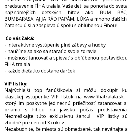
predstavenie FÍHA tralala. Vaše deti sa ponoria do sveta
najznámejších detských hitov ako BUM BÁC,
BUMBARASA, AJ JA RÁD PAPÁM, LÚKA a mnoho ďalších.
Zatancujú si a zaspievajú spolu s obľúbenou Fíhou!
Čo vás čaká:
- interaktívne vystúpenie plné zábavy a hudby
- naučíme sa ako sa starať o svoje zdravie
- možnosť tancovať a spievať s obľúbenou postavičkou
FÍHA tralala
- každé dieťatko dostane darček
VIP lístky:
Najrýchlejší top fanúšikovia si môžu dokúpiť ku
klasickej vstupenke VIP lístok na
www.fihatralala.sk
,
ktorý im poskytne jedinečnú príležitosť zatancovať si
priamo s Fíhou na javisku počas predstavenia!
Nezmeškajte túto exkluzívnu šancu! VIP lístky sú
vhodné pre deti od 3 rokov.
Nezabudnite, že miesta sú obmedzené, tak neváhajte a