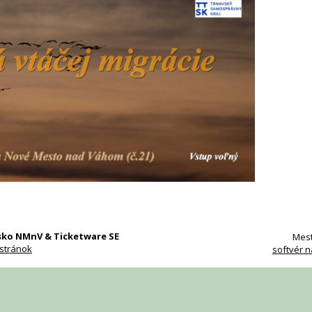
isko NMnV & Ticketware SE
Mest
stránok
softvér n