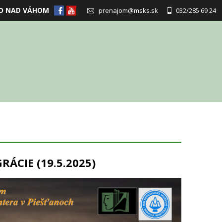
O NAD VÁHOM
prenajom@msks.sk
032/285 69 24
ÁCIE (19.5.2025)