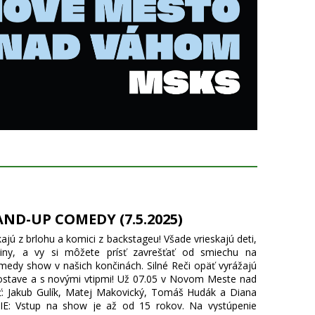
AND-UP COMEDY (7.5.2025)
kajú z brlohu a komici z backstageu! Všade vrieskajú deti,
iny, a vy si môžete prísť zavrešťať od smiechu na
medy show v našich končinách. Silné Reči opäť vyrážajú
zostave a s novými vtipmi! Už 07.05 v Novom Meste nad
: Jakub Gulík, Matej Makovický, Tomáš Hudák a Diana
: Vstup na show je až od 15 rokov. Na vystúpenie