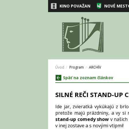
KINO POVAŽAN
NOVÉ MEST
Úvod
Program
ARCHÍV
Späť na zoznam článkov
SILNÉ REČI STAND-UP C
Ide jar, zvieratká vykúkajú z brl
pretože majú prázdniny, a vy si 
stand-up comedy show
v našich 
v inej zostave a s novými vtipmi!