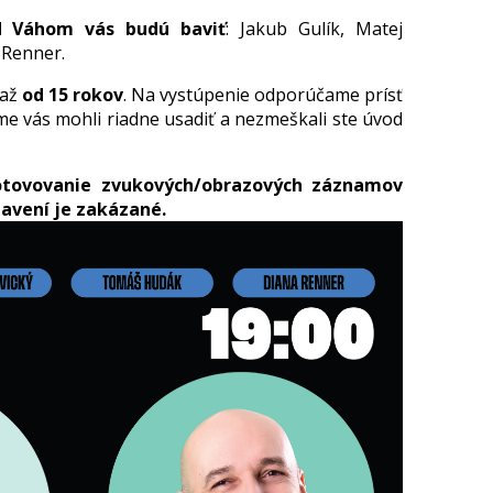
 Váhom vás budú baviť
: Jakub Gulík, Matej
 Renner.
 až
od 15 rokov
. Na vystúpenie odporúčame prísť
e vás mohli riadne usadiť a nezmeškali ste úvod
otovovanie zvukových/obrazových záznamov
avení je zakázané.