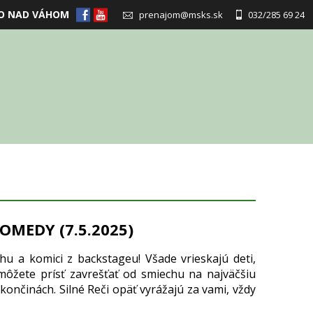
O NAD VÁHOM
prenajom@msks.sk
032/285 69 24
OMEDY (7.5.2025)
ohu a komici z backstageu! Všade vrieskajú deti,
môžete prísť zavrešťať od smiechu na najväčšiu
končinách. Silné Reči opäť vyrážajú za vami, vždy