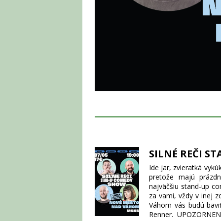
SILNÉ REČI ST
Ide jar, zvieratká vykú
pretože majú prázdn
najväčšiu stand-up co
za vami, vždy v inej 
Váhom vás budú baviť
Renner. UPOZORNENIE