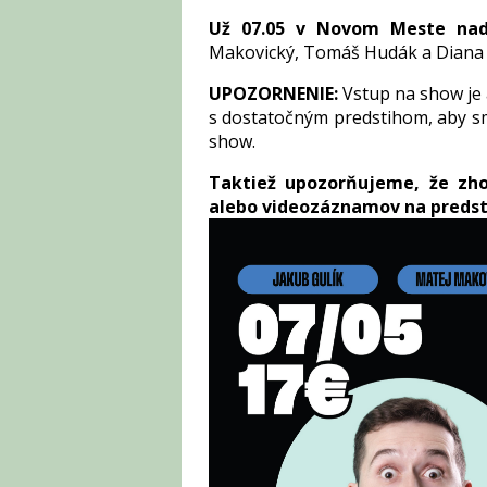
Už 07.05 v Novom Meste nad
Makovický, Tomáš Hudák a Diana
UPOZORNENIE:
Vstup na show je
s dostatočným predstihom, aby sm
show.
Taktiež upozorňujeme, že zh
alebo videozáznamov na predst