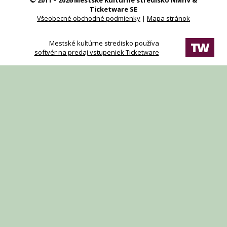
© 2011 – 2026 Mestské Kultúrne stredisko NMnV &
Ticketware SE
Všeobecné obchodné podmienky
|
Mapa stránok
Mestské kultúrne stredisko používa
softvér na predaj vstupeniek Ticketware