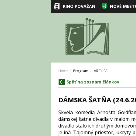
KINO POVAŽAN
NOVÉ MEST
Úvod
Program
ARCHÍV
Späť na zoznam článkov
DÁMSKA ŠATŇA (24.6.2
Skvelá komédia Arnošta Goldf
dámskej šatne divadla v malom me
divadlo stalo ich druhým domovom 
je iná. Tajomný priestor, ukrytý