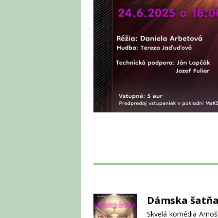
Dámska šatň
Skvelá komédia Arnoš