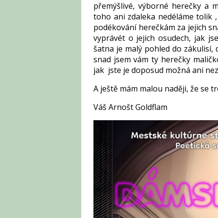
přemýšlivé, výborné herečky a 
toho ani zdaleka nedéláme tolik 
podékování herečkám za jejich snah
vyprávét o jejich osudech, jak j
šatna je malý pohled do zákulisí,
snad jsem vám ty herečky maličko p
jak jste je doposud možná ani nez
A ještě mám malou naději, že se tr
Váš Arnošt Goldflam