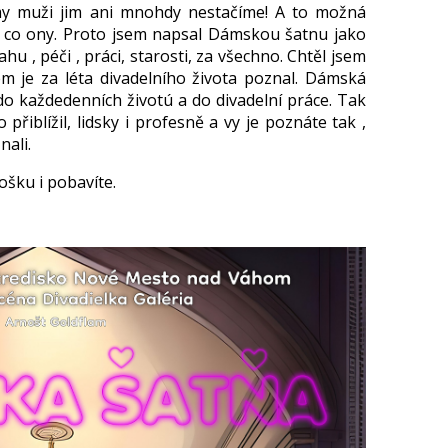
my muži jim ani mnohdy nestačíme! A to možná
, co ony. Proto jsem napsal Dámskou šatnu jako
u , péči , práci, starosti, za všechno. Chtěl jsem
sem je za léta divadelního života poznal. Dámská
 do každedenních životú a do divadelní práce. Tak
řiblížil, lidsky i profesně a vy je poznáte tak ,
nali.
ošku i pobavíte.