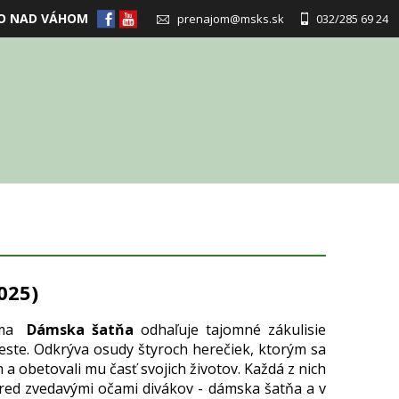
O NAD VÁHOM
prenajom@msks.sk
032/285 69 24
025)
lama
Dámska šatňa
odhaľuje tajomné zákulisie
ste. Odkrýva osudy štyroch herečiek, ktorým sa
a obetovali mu časť svojich životov. Každá z nich
 pred zvedavými očami divákov - dámska šatňa a v