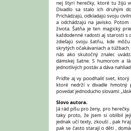
nej štyri herečky, ktoré tu žijú
Divadlo sa stalo ich druhým do
Prichádzajú, odkladajú svoju civi
a odchádzajú na javisko. Potom s
života. Šatňa je ten magický pri
každodenné radosti aj starosti s 
zdieľajú svoju šatňu, kde môžu 
skrytých očakávaniach a túžbach.
nás ako skutočný znalec uvádza
dámskej šatne. S humorom a l
jednotlivých postáv a dáva nahliad
Príďte aj vy poodhaliť svet, ktor
ktoré nedrží v divadle hmotný 
povedať jednoducho slovami: „láska
Slovo autora.
Já rád píšu pro ženy, pro herečky.
taky proto, že jsem si oblíbil jej
jednak učí texty, zkouší , pak hraj
pak se často
starají o děti , dom