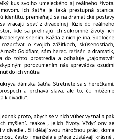
 veľký kus svojho umeleckého aj reálneho života.
movom. Ich šatňa je taká prestupná stanica.
lnú identitu, premieňajú sa na dramatické postavy
a vracajú späť z divadelnej ilúzie do reálneho
estor, kde sa prelínajú ich súkromné životy, ich
divadelným snením. Každá z nich je iná. Spoločne
rozprávať o svojich zážitkoch, skúsenostiach,
 Arnošt Goldflam, sám herec, režisér a dramatik,
 do tohto prostredia a odhaľuje „tajomstvá“
áskyplným porozumením nás sprevádza osudmi
nuť do ich vnútra.
ý ukrýva dámska šatňa. Stretnete sa s herečkami,
prospech a prchavá sláva, ale to, čo môžeme
 k divadlu“.
 Jednak proto, abych se v nich vúbec vyznal a pak
ich myšlení, reakce , jejich životy. Vždyť ony se
í v divadle , čili dělají svou náročnou práci, doma
ácnost, často i manžela a přece zústávají krásné ,