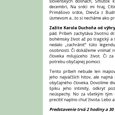
slovenských dolinách, Smútok k
decembri, Na srdci mi hraj, Cí
Primášovo srdce, Dievča z Budm
úsmevom a....to si necháme ako p
Zažite Karola Duchoňa od výhry
pád. Príbeh zachytáva životnú d
bohémsky život až po tragický a 
nedalo „zachrániť“ túto legend
osobnosti. Či dokážeme vnímať 
človeka milujúceho život. Či z
potrebu obyčajnej pomoci.
Tento príbeh nebude len mapov
jeho najväčších hitov, ale najmä
obyčajného človeka. Dovolíme di
špiku jeho intimity, odkryť po
neúspechy. No za všetkým tým 
precítiť naplno chuť života. Lebo ak
Predstavenie trvá 2 hodiny a 30