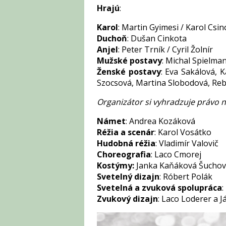
Hrajú
:
Karol
: Martin Gyimesi / Karol Csin
Duchoň
: Dušan Cinkota
Anjel
: Peter Trník / Cyril Žolnír
Mužské postavy
: Michal Spielma
Ženské postavy
: Eva Sakálová, 
Szocsová, Martina Slobodová, Re
Organizátor si vyhradzuje právo 
Námet
: Andrea Kozáková
Réžia a scenár
: Karol Vosátko
Hudobná réžia
: Vladimír Valovič
Choreografia
: Laco Cmorej
Kostýmy:
Janka Kaňáková Šucho
Svetelný dizajn
: Róbert Polák
Svetelná a zvuková spolupráca
:
Zvukový dizajn
: Laco Loderer a J