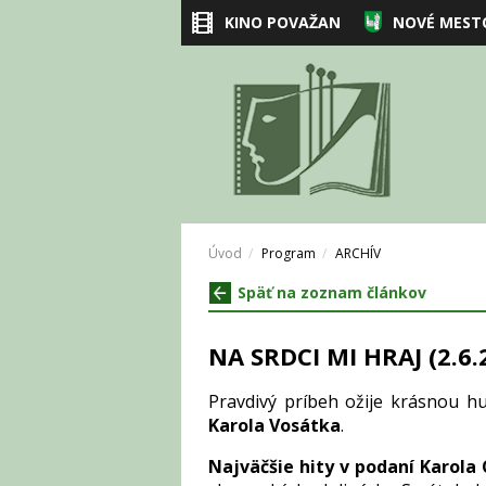
KINO POVAŽAN
NOVÉ MEST
Úvod
Program
ARCHÍV
Späť na zoznam článkov
NA SRDCI MI HRAJ (2.6.
Pravdivý príbeh ožije krásnou h
Karola Vosátka
.
Najväčšie hity v podaní Karola