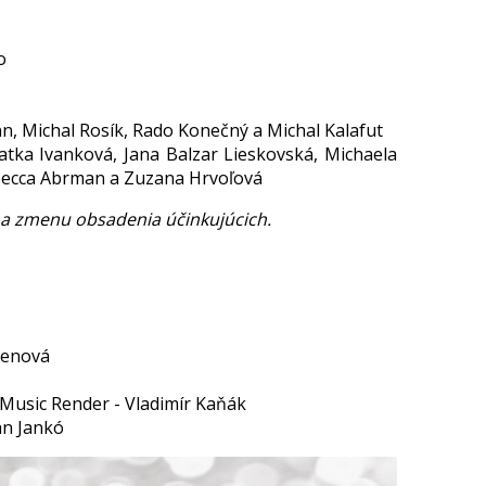
o
nn, Michal Rosík, Rado Konečný a Michal Kalafut
Katka Ivanková, Jana Balzar Lieskovská, Michaela
becca Abrman a Zuzana Hrvoľová
na zmenu obsadenia účinkujúcich.
venová
 Music Render - Vladimír Kaňák
án Jankó