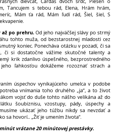
rásnych dievčat, Čardáš dvoch sŕdc, Pieseň o
tim, Tancujem s tebou rád, Elena, Hrám hrám,
eríc, Mám ťa rád, Mám ľudí rád, Šiel, šiel, S
rekvapenie.
 až po prehru.
Od jeho najväčšej slávy po strmý
ráhu tohto muža, od bezstarostnej mladosti cez
smutný koniec. Ponecháva otázku v pozadí, či sa
u, či si dostatočne vážime skutočné talenty a
nemý krik zdanlivo úspešného, bezprostredného
a jeho ľahkosťou dokážeme rozoznať strach a
aním úspechov vynikajúceho umelca v podobe
 potreba vnímania toho druhého „ja“, a to život
vákom vojsť do duše tohto nášho velikána až do
zlátku šoubiznisu, vzostupy, pády, úspechy a
musíme ukázať jeho túžbu nikdy sa nevzdať a
o sa hovorí... „Žiť je umením života“.
 minút vrátane 20 minútovej prestávky.