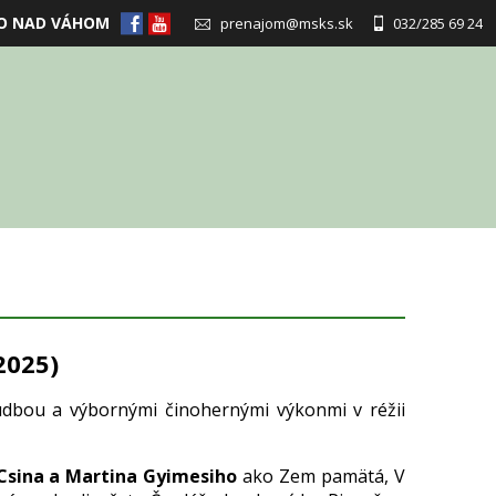
O NAD VÁHOM
prenajom@msks.sk
032/285 69 24
2025)
udbou a výbornými činohernými výkonmi v réžii
 Csina a Martina Gyimesiho
ako Zem pamätá, V