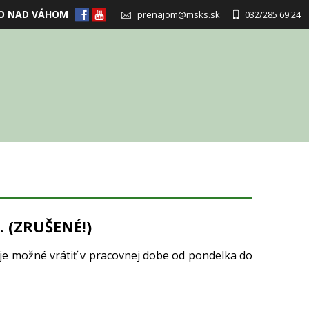
O NAD VÁHOM
prenajom@msks.sk
032/285 69 24
 (ZRUŠENÉ!)
e možné vrátiť v pracovnej dobe od pondelka do