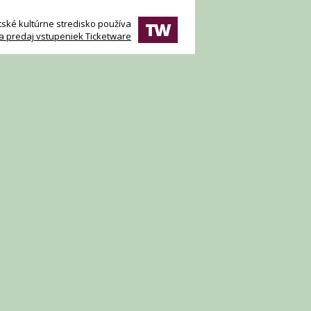
ské kultúrne stredisko používa
a predaj vstupeniek Ticketware