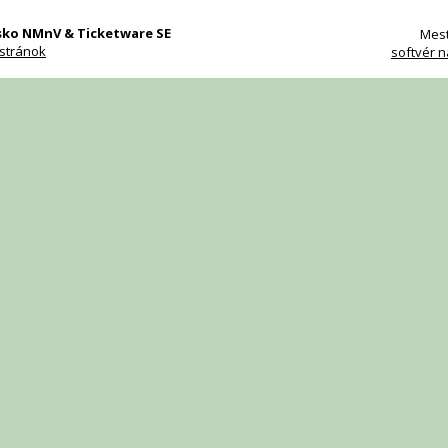
isko NMnV & Ticketware SE
Mest
stránok
softvér n