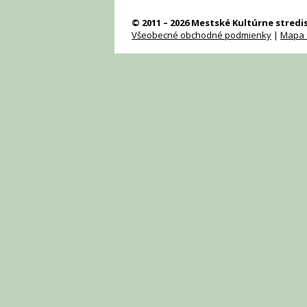
© 2011 – 2026 Mestské Kultúrne stred
Všeobecné obchodné podmienky
|
Mapa 