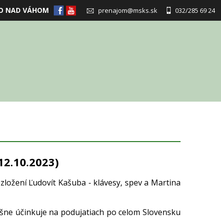
O NAD VÁHOM
prenajom@msks.sk
032/285 69 24
2.10.2023)
zložení Ľudovít Kašuba - klávesy, spev a Martina
ne účinkuje na podujatiach po celom Slovensku