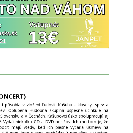
KONCERT)
ti pôsobia v zložení Ľudovít Kašuba - klávesy, spev a
spev. Obľúbená Hudobná skupina úspešne účinkuje na
Slovensku a v Čechách. Kašubovci úzko spolupracujú aj
V. Vydali niekoľko CD a DVD nosičov. Ich mottom je, že
í pocit majú vtedy, keď ich piesne vyčaria úsmevy na
dické populárne piesne pochádzajú prevažne z vlastnej