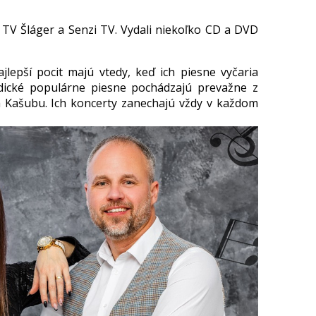
 TV Šláger a Senzi TV. Vydali niekoľko CD a DVD
ajlepší pocit majú vtedy, keď ich piesne vyčaria
dické populárne piesne pochádzajú prevažne z
ta Kašubu. Ich koncerty zanechajú vždy v každom