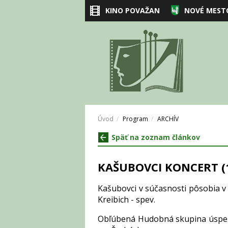
KINO POVAŽAN
NOVÉ MEST
Úvod
Program
ARCHÍV
Späť na zoznam článkov
KAŠUBOVCI KONCERT (1
Kašubovci v súčasnosti pôsobia v 
Kreibich - spev.
Obľúbená Hudobná skupina úspeš