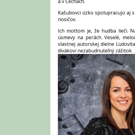
a v Čechách.
Kašubovci úzko spolupracujú aj s
nosičov.
Ich mottom je, že hudba lieči. N
úsmevy na perách. Veselé, melo
vlastnej autorskej dielne Ľudoví
divákovi nezabudnuteľný zážitok.