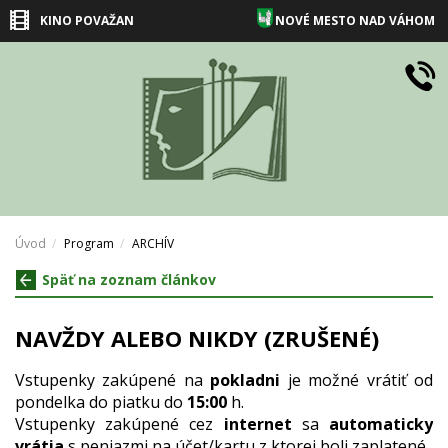
KINO POVAŽAN
NOVÉ MESTO NAD VÁHOM
Úvod
Program
ARCHÍV
Späť na zoznam článkov
NAVŽDY ALEBO NIKDY (ZRUŠENÉ)
Vstupenky zakúpené na
pokladni
je možné vrátiť od
pondelka do piatku do
15:00
h.
Vstupenky zakúpené cez
internet
sa
automaticky
vrátia
s peniazmi na účet/kartu z ktorej boli zaplatené.