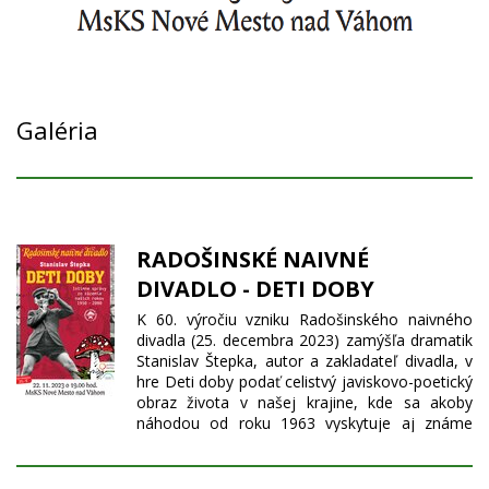
Galéria
RADOŠINSKÉ NAIVNÉ
DIVADLO - DETI DOBY
K 60. výročiu vzniku Radošinského naivného
divadla (25. decembra 2023) zamýšľa dramatik
Stanislav Štepka, autor a zakladateľ divadla, v
hre Deti doby podať celistvý javiskovo-poetický
obraz života v našej krajine, kde sa akoby
náhodou od roku 1963 vyskytuje aj známe
malé vidiecke divadlo. Na scéne sledujeme
javiskovo štylizované slovenské päťdesiatročné
životné osudy dvoch odlišných rodín od roku