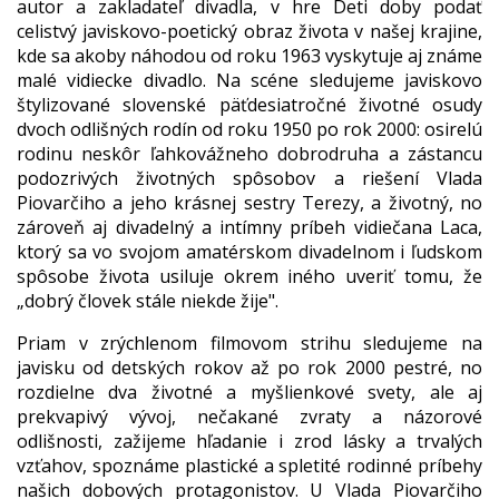
autor a zakladateľ divadla, v hre Deti doby podať
celistvý javiskovo-poetický obraz života v našej krajine,
kde sa akoby náhodou od roku 1963 vyskytuje aj známe
malé vidiecke divadlo. Na scéne sledujeme javiskovo
štylizované slovenské päťdesiatročné životné osudy
dvoch odlišných rodín od roku 1950 po rok 2000: osirelú
rodinu neskôr ľahkovážneho dobrodruha a zástancu
podozrivých životných spôsobov a riešení Vlada
Piovarčiho a jeho krásnej sestry Terezy, a životný, no
zároveň aj divadelný a intímny príbeh vidiečana Laca,
ktorý sa vo svojom amatérskom divadelnom i ľudskom
spôsobe života usiluje okrem iného uveriť tomu, že
„dobrý človek stále niekde žije".
Priam v zrýchlenom filmovom strihu sledujeme na
javisku od detských rokov až po rok 2000 pestré, no
rozdielne dva životné a myšlienkové svety, ale aj
prekvapivý vývoj, nečakané zvraty a názorové
odlišnosti, zažijeme hľadanie i zrod lásky a trvalých
vzťahov, spoznáme plastické a spletité rodinné príbehy
našich dobových protagonistov. U Vlada Piovarčiho