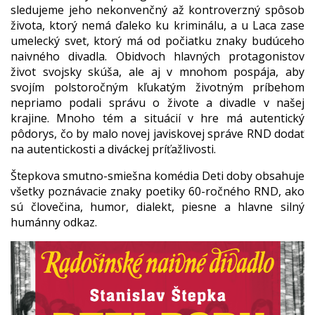
sledujeme jeho nekonvenčný až kontroverzný spôsob
života, ktorý nemá ďaleko ku kriminálu, a u Laca zase
umelecký svet, ktorý má od počiatku znaky budúceho
naivného divadla. Obidvoch hlavných protagonistov
život svojsky skúša, ale aj v mnohom pospája, aby
svojím polstoročným kľukatým životným príbehom
nepriamo podali správu o živote a divadle v našej
krajine. Mnoho tém a situácií v hre má autentický
pôdorys, čo by malo novej javiskovej správe RND dodať
na autentickosti a diváckej príťažlivosti.
Štepkova smutno-smiešna komédia Deti doby obsahuje
všetky poznávacie znaky poetiky 60-ročného RND, ako
sú človečina, humor, dialekt, piesne a hlavne silný
humánny odkaz.