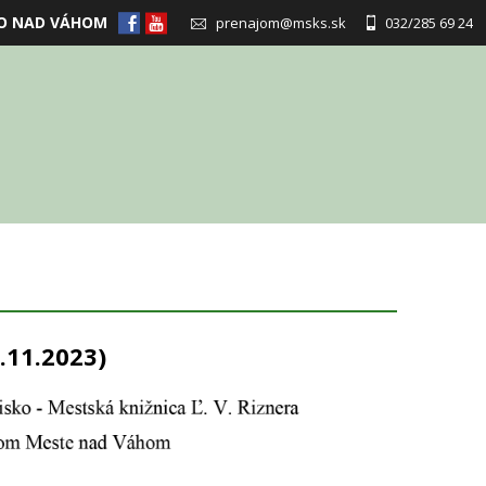
O NAD VÁHOM
prenajom@msks.sk
032/285 69 24
.11.2023)