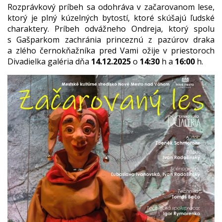
Rozprávkový príbeh sa odohráva v začarovanom lese,
ktorý je plný kúzelných bytostí, ktoré skúšajú ľudské
charaktery. Príbeh odvážneho Ondreja, ktorý spolu
s Gašparkom zachránia princeznú z pazúrov draka
a zlého černokňažníka pred Vami ožije v priestoroch
Divadielka galéria dňa
14.12.2025
o
14:30
h a
16:00
h.